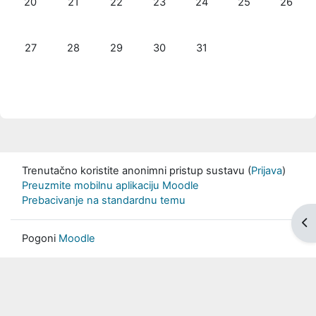
20
21
22
23
24
25
26
Nema događaja, ponedjeljak, 27. srpnja
Nema događaja, utorak, 28. srpnja
Nema događaja, srijeda, 29. srpnja
Nema događaja, četvrtak, 30. srpn
Nema događaja, petak, 31.
27
28
29
30
31
Trenutačno koristite anonimni pristup sustavu (
Prijava
)
Preuzmite mobilnu aplikaciju Moodle
Prebacivanje na standardnu temu
Pri
Pogoni
Moodle